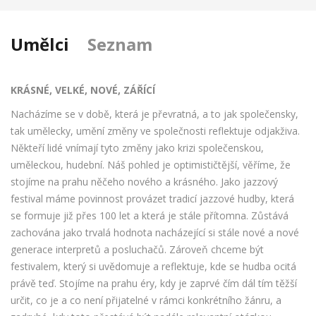
Umělci
Seznam
KRÁSNÉ, VELKÉ, NOVÉ, ZÁŘÍCÍ
Nacházíme se v době, která je převratná, a to jak společensky,
tak umělecky, umění změny ve společnosti reflektuje odjakživa.
Někteří lidé vnímají tyto změny jako krizi společenskou,
uměleckou, hudební. Náš pohled je optimističtější, věříme, že
stojíme na prahu něčeho nového a krásného. Jako jazzový
festival máme povinnost provázet tradicí jazzové hudby, která
se formuje již přes 100 let a která je stále přítomna. Zůstává
zachována jako trvalá hodnota nacházející si stále nové a nové
generace interpretů a posluchačů. Zároveň chceme být
festivalem, který si uvědomuje a reflektuje, kde se hudba ocitá
právě teď. Stojíme na prahu éry, kdy je zaprvé čím dál tím těžší
určit, co je a co není přijatelné v rámci konkrétního žánru, a