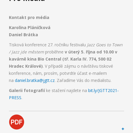
Kontakt pro média
Karolína Pláničková
Daniel Brátka
Tisková konference 27. ročníku festivalu
Jazz Goes to Town
/ Jazz jde městem
proběhne
v úterý 5. října od 10.00 v
kavárně kina Bio Central (tř. Karla IV. 774, 500 02
Hradec Králové)
. V případě zájmu o návštěvu tiskové
konference, nám, prosím, potvrdťe účast e-mailem
na
daniel.bratka@jgtt.cz
. Zařadíme Vás do medialistu.
Galerii fotografií
ke stažení najdete na
bit.ly/JGTT2021-
PRESS
.