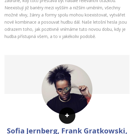
zadruhé, kdy toto přestává být nadále relevantní otázkou.
Neexistují již bariéry mezi vyšším a nižším uměním, všechny
možné vlivy, žánry a formy spolu mohou koexistovat, vytvářet
nové kombinace a posouvat hudbu dál. Naše letošní hesla jsou
odrazem toho, jak pozitivně vnímáme tuto novou dobu, kdy je
hudba přístupná všem, a to v jakékoliv podobě.
Previous
Nex
Sofia Jernberg, Frank Gratkowski,