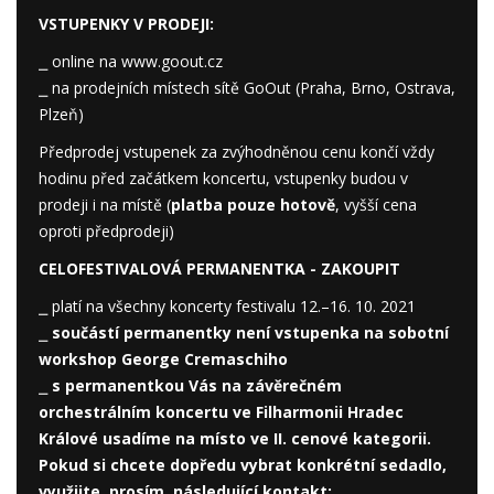
VSTUPENKY V PRODEJI:
⎯ online na
www.goout.cz
⎯ na
prodejních místech sítě GoOut
(Praha, Brno, Ostrava,
Plzeň)
Předprodej vstupenek za zvýhodněnou cenu končí vždy
hodinu před začátkem koncertu, vstupenky budou v
prodeji i na místě (
platba pouze hotově
, vyšší cena
oproti předprodeji)
CELOFESTIVALOVÁ PERMANENTKA -
ZAKOUPIT
⎯ platí na všechny koncerty festivalu 12.–16. 10. 2021
⎯
součástí permanentky není vstupenka na sobotní
workshop George Cremaschiho
⎯
s permanentkou Vás na závěrečném
orchestrálním koncertu ve Filharmonii Hradec
Králové usadíme na místo ve II. cenové kategorii.
Pokud si chcete dopředu vybrat konkrétní sedadlo,
využijte, prosím, následující kontakt: