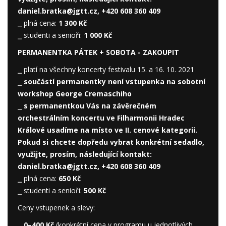
daniel.bratka@jgtt.cz, +420 608 360 409
⎯ plná cena:
1 300 Kč
⎯ studenti a senioři:
1 000 Kč
PERMANENTKA PÁTEK + SOBOTA -
ZAKOUPIT
⎯ platí na všechny koncerty festivalu 15. a 16. 10. 2021
⎯
součástí permanentky není vstupenka na sobotní
workshop George Cremaschiho
⎯
s permanentkou Vás na závěrečném
orchestrálním koncertu ve Filharmonii Hradec
Králové usadíme na místo ve II. cenové kategorii.
Pokud si chcete dopředu vybrat konkrétní sedadlo,
využijte, prosím, následující kontakt:
daniel.bratka@jgtt.cz, +420 608 360 409
⎯ plná cena:
650 Kč
⎯ studenti a senioři:
500 Kč
Ceny vstupenek a slevy:
⎯
0–400 Kč
(konkrétní cena v programu u jednotlivých