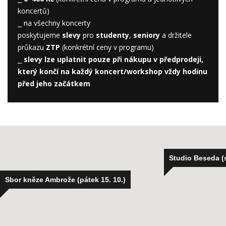
koncertů)
⎯ na všechny koncerty
poskytujeme
slevy
pro
studenty
,
seniory
a držitele
průkazu
ZTP
(konkrétní ceny v programu)
⎯
slevy lze uplatnit pouze při nákupu v předprodeji,
který končí na každý koncert/workshop vždy hodinu
před jeho začátkem
NãPLAVKA café & music bar (čtvrtek 14. 10.)
NãPLAVKA café & music bar (čtvrtek 14. 10.)
Filharmonie Hradec Králové (sobota 16. 10.)
Filharmonie Hradec Králové (sobota 16. 10.)
Studio Beseda (s
Studio Beseda (s
Sbor kněze Ambrože (pátek 15. 10.)
Sbor kněze Ambrože (pátek 15. 10.)