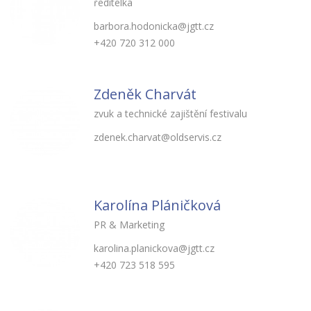
ředitelka
barbora.hodonicka@jgtt.cz
+420 720 312 000
Zdeněk Charvát
zvuk a technické zajištění festivalu
zdenek.charvat@oldservis.cz
Karolína Pláničková
PR & Marketing
karolina.planickova@jgtt.cz
+420 723 518 595