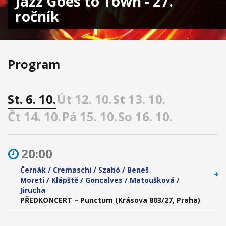
Jazz Goes to Town - 27.
ročník
Program
St. 6. 10.
Út 12. 10.
St 13. 10.
Čt 14. 10.
Pá 15. 10.
So 16. 10.
20:00
Černák / Cremaschi / Szabó / Beneš
Moreti / Klápště / Goncalves / Matoušková /
Jirucha
PŘEDKONCERT – Punctum (Krásova 803/27, Praha)