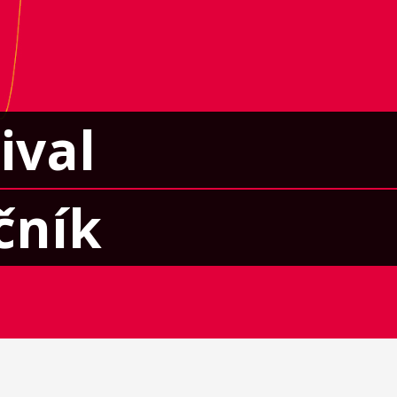
ival
čník