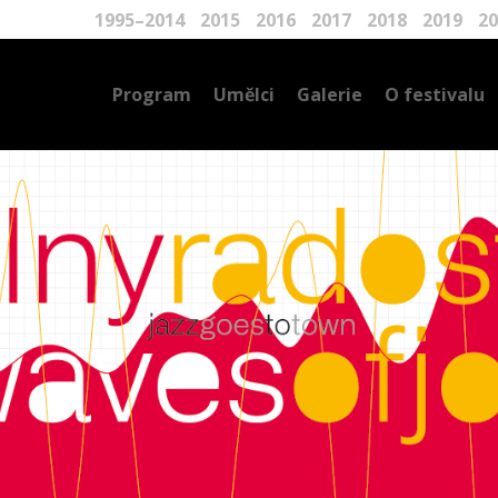
1995–2014
2015
2016
2017
2018
2019
20
Program
Umělci
Galerie
O festivalu