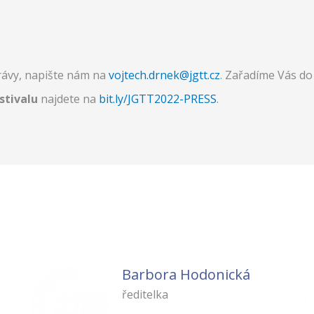
právy, napište nám na
v
ojtech.drnek@jgtt.cz
. Zařadíme Vás do
stivalu
najdete na
bit.ly/JGTT2022-PRESS
.
Barbora Hodonická
ředitelka