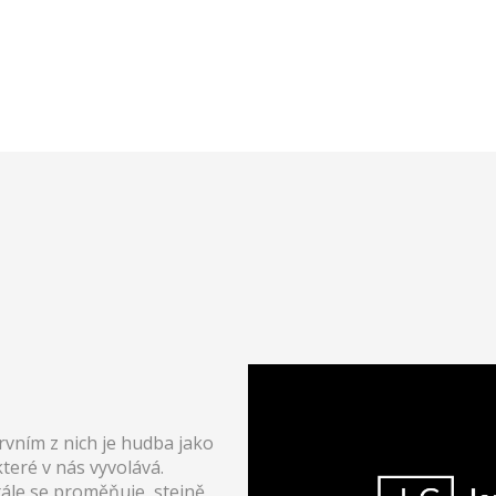
rvním z nich je hudba jako
teré v nás vyvolává.
ále se proměňuje, stejně