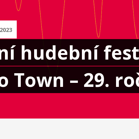
 2023
í hudební fest
o Town – 29. ro