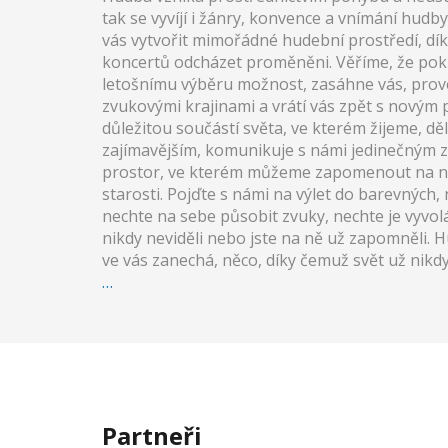
tak se vyvíjí i žánry, konvence a vnímání hud
vás vytvořit mimořádné hudební prostředí, dí
koncertů odcházet proměněni. Věříme, že po
letošnímu výběru možnost, zasáhne vás, prov
zvukovými krajinami a vrátí vás zpět s novým
důležitou součástí světa, ve kterém žijeme, dě
zajímavějším, komunikuje s námi jedinečným
prostor, ve kterém můžeme zapomenout na n
starosti. Pojďte s námi na výlet do barevných
nechte na sebe působit zvuky, nechte je vyvolá
nikdy neviděli nebo jste na ně už zapomněli. 
ve vás zanechá, něco, díky čemuž svět už nikdy
…
Partneři