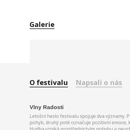
Galerie
O festivalu
Napsali o nás
Vlny Radosti
Letošní heslo festivalu spojuje dva významy. P
pohyb, druhý poté označuje pozitivní emoce, k
Hudba vzniká prostřednictvím pohybu a neust