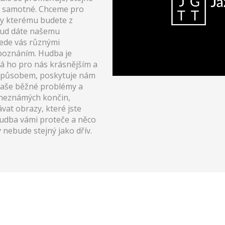
by samotné. Chceme pro
ky kterému budete z
kud dáte našemu
ede vás různými
 poznáním. Hudba je
lá ho pro nás krásnějším a
 způsobem, poskytuje nám
aše běžné problémy a
, neznámých končin,
vat obrazy, které jste
Hudba vámi proteče a něco
 nebude stejný jako dřív.