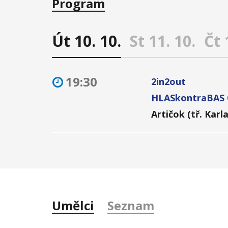
Program
Út 10. 10.
St 11. 10.
Čt 
19:30
2in2out
HLASkontraBAS 
Artičok (tř. Karl
Umělci
Seznam