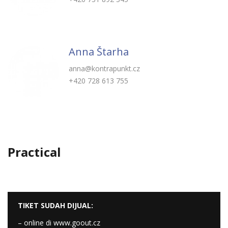
Anna Štarha
anna@kontrapunkt.cz
+420 728 613 755
Practical
TIKET SUDAH DIJUAL:
– online di
www.goout.cz