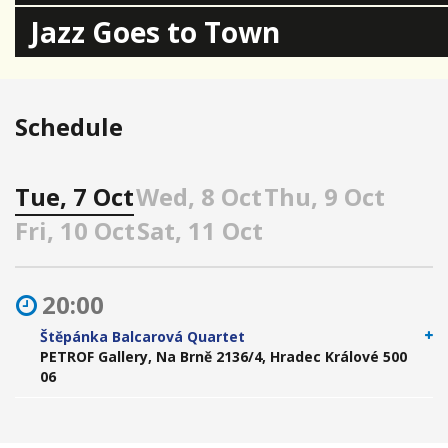
Jazz Goes to Town
Schedule
Tue, 7 Oct
Wed, 8 Oct
Thu, 9 Oct
Fri, 10 Oct
Sat, 11 Oct
20:00
Štěpánka Balcarová Quartet
PETROF Gallery, Na Brně 2136/4, Hradec Králové 500
06