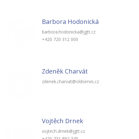
Barbora Hodonická
barbora.hodonicka@jgtt.cz
+420 720 312 000
Zdeněk Charvát
zdenek.charvat@oldservis.cz
Vojtěch Drnek
vojtech.drnek@jgtt.cz
+420 731 892 345