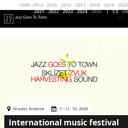
1995–2014
2015
2016
2017
2018
2019
202
2021
2022
2023
2024
2025
|
CS
E
To
nav
Hradec Králové
7.–11. 10. 2025
International music festival